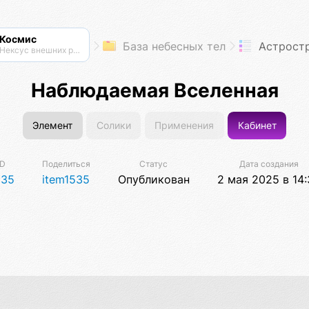
Космис
База небесных тел
Астрост
Нексус внешних рубежей
Наблюдаемая Вселенная
Элемент
Солики
Применения
Кабинет
ID
Поделиться
Статус
Дата создания
535
item1535
Опубликован
2 мая 2025 в 14: