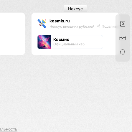
Нексус
kosmis.ru
Нексус внешних рубежей
Поделиться
Космис
Официальный хаб
альность