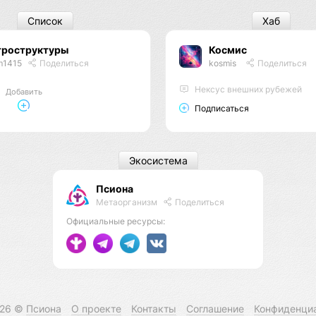
Список
Хаб
троструктуры
Космис
m1415
Поделиться
kosmis
Поделиться
Нексус внешних рубежей
Добавить
Подписаться
Экосистема
Псиона
Метаорганизм
Поделиться
Официальные ресурсы:
026 ©
Псиона
О проекте
Контакты
Соглашение
Конфиденци