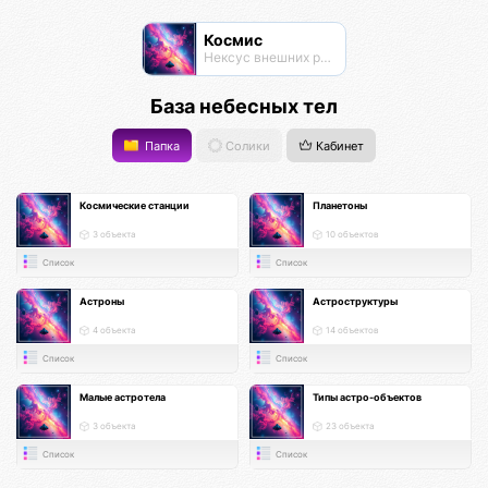
Космис
Нексус внешних рубежей
База небесных тел
Папка
Солики
Кабинет
Космические станции
Планетоны
3 объекта
10 объектов
Список
Список
Астроны
Астроструктуры
4 объекта
14 объектов
Список
Список
Малые астротела
Типы астро-объектов
3 объекта
23 объекта
Список
Список