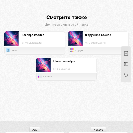
Смотрите также
Другие атомы в этой папке
Блог про космос
Форум про космос
0 публикаций
0 обсуждений
Блог
Форум
Наши партнёры
0 объектов
Список
Хаб
Нексус