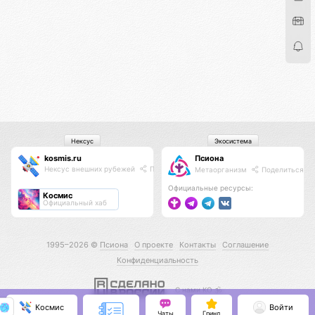
Нексус
Экосистема
kosmis.ru
Псиона
Нексус внешних рубежей
Поделиться
Метаорганизм
Поделиться
Официальные ресурсы:
Космис
Официальный хаб
1995–2026 ©
Псиона
О проекте
Контакты
Соглашение
Конфиденциальность
С нами КО 🕉️
Космис
Войти
Чаты
Гринд