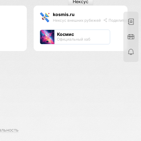
Нексус
kosmis.ru
Нексус внешних рубежей
Поделиться
Космис
Официальный хаб
альность