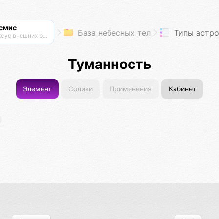
смис
База небесных тел
Типы астро
Нексус внешних рубежей
Туманность
Элемент
Солики
Применения
Кабинет