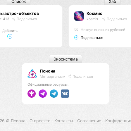
Список
Хаб
пы астро-объектов
Космис
m1413
Поделиться
kosmis
Поделиться
Нексус внешних рубежей
Добавить
Подписаться
Экосистема
Псиона
Метаорганизм
Поделиться
Официальные ресурсы:
026 ©
Псиона
О проекте
Контакты
Соглашение
Конфиденци