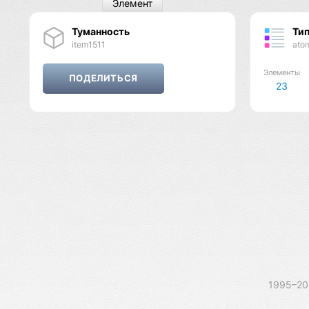
Элемент
Туманность
Ти
item1511
ato
Элементы
23
1995–2