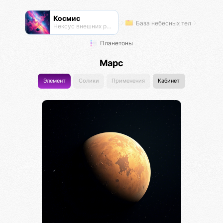
Космис
База небесных тел
Нексус внешних рубежей
Планетоны
Марс
Элемент
Солики
Применения
Кабинет