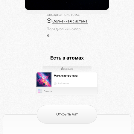
Звездная система:
Солнечная система
Порядковый номер:
4
Есть в атомах
Космис
Малые астротела
3 объекта
Список
Открыть чат