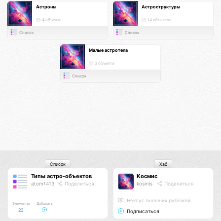
Астроны
Астроструктуры
4 объекта
14 объектов
Список
Список
Малые астротела
3 объекта
Список
Список
Хаб
Типы астро-объектов
Космис
atom1413
Поделиться
kosmis
Поделиться
Нексус внешних рубежей
Элементы
Добавить
23
Подписаться