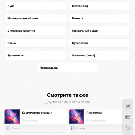
Луна
Метеороид
Молекулярное облако
Планета
Скопление галактик
Спиральный рукав
Стена
Суперстена
Туманность
Филамент (нить)
Чёрная дыра
Смотрите также
Другие атомы в этой папке
Космические станции
Планетоны
3 объекта
10 объектов
Список
Список