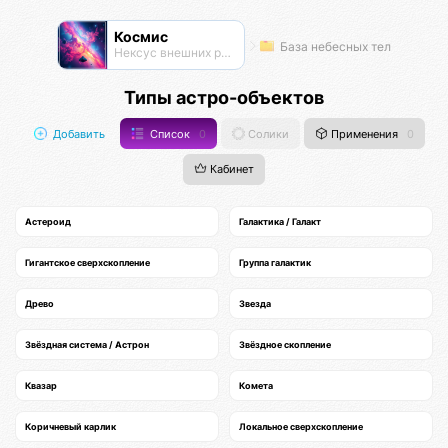
Космис
База небесных тел
Нексус внешних рубежей
Типы астро-объектов
Добавить
Список
0
Солики
Применения
0
Кабинет
Астероид
Галактика / Галакт
Гигантское сверхскопление
Группа галактик
Древо
Звезда
Звёздная система / Астрон
Звёздное скопление
Квазар
Комета
Коричневый карлик
Локальное сверхскопление