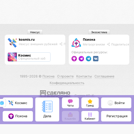
Нексус
Экосистема
kosmis.ru
Псиона
Нексус внешних рубежей
Поделиться
Метаорганизм
Поделиться
Официальные ресурсы:
Космис
Официальный хаб
1995–2026 ©
Псиона
О проекте
Контакты
Соглашение
Конфиденциальность
С нами КО 🕉️
Космис
Войти
Чаты
Гринд
Псиона
Регистрация
Дела
Кошелёк
Кабинет