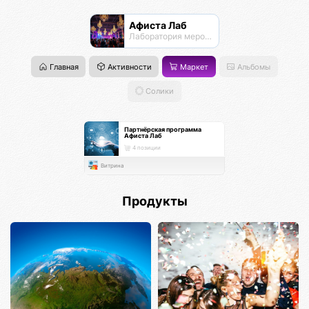
Афиста Лаб
Лаборатория мероприятий
Главная
Активности
Маркет
Альбомы
Солики
Партнёрская программа
Афиста Лаб
4 позиции
Витрина
Продукты