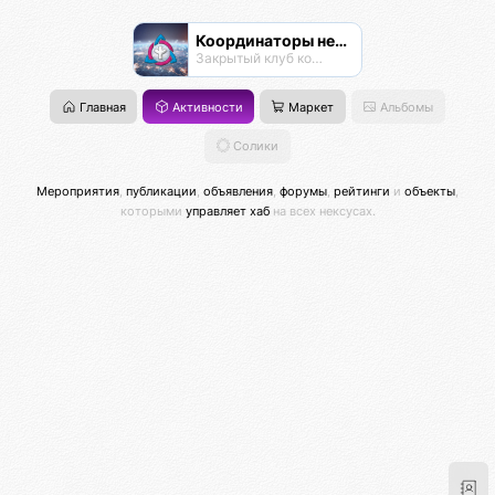
Координаторы нексусов
Закрытый клуб координаторов
Главная
Активности
Маркет
Альбомы
Солики
Мероприятия
,
публикации
,
объявления
,
форумы
,
рейтинги
и
объекты
,
которыми
управляет хаб
на всех нексусах.