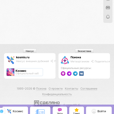
Нексус
Экосистема
kosmis.ru
Псиона
Нексус внешних рубежей
Поделиться
Метаорганизм
Поделиться
Официальные ресурсы:
Космис
Официальный хаб
1995–2026 ©
Псиона
О проекте
Контакты
Соглашение
Конфиденциальность
С нами КО 🕉️
Космис
Войти
Чаты
Гринд