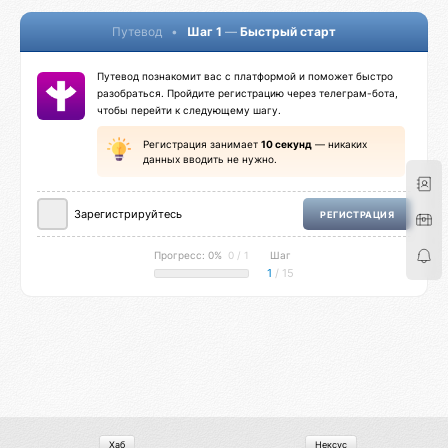
Путевод
•
Шаг 1
—
Быстрый старт
Путевод познакомит вас с платформой и поможет быстро
разобраться. Пройдите регистрацию через телеграм-бота,
чтобы перейти к следующему шагу.
Регистрация занимает
10 секунд
— никаких
данных вводить не нужно.
Зарегистрируйтесь
РЕГИСТРАЦИЯ
Прогресс: 0%
0 / 1
Шаг
1
/ 15
Хаб
Нексус