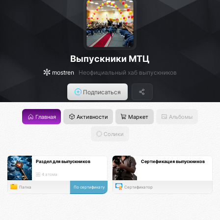
Выпускники МТЦ
mostren
Неофициальный хаб выпускников
Подписаться
Главная
Активности
Маркет
Альбомы
Солики
Раздел для выпускников
Сертификация выпускников
4 атома
Папка
По сертификату
Сертификатор