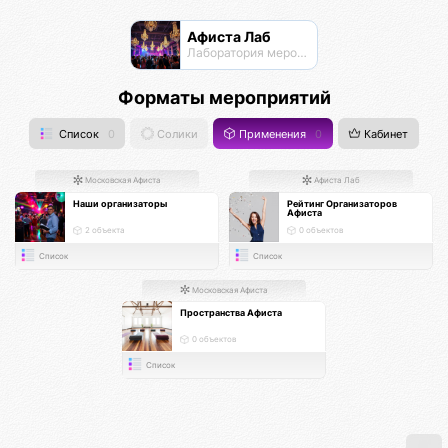
Афиста Лаб
Лаборатория мероприятий
Форматы мероприятий
Список
0
Солики
Применения
0
Кабинет
Московская Афиста
Афиста Лаб
Наши организаторы
Рейтинг Организаторов
Афиста
2 объекта
0 объектов
Список
Список
Московская Афиста
Пространства Афиста
0 объектов
Список