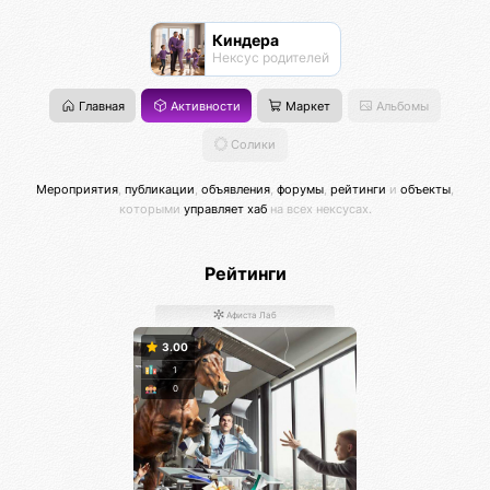
Киндера
Нексус родителей
Главная
Активности
Маркет
Альбомы
Солики
Мероприятия
,
публикации
,
объявления
,
форумы
,
рейтинги
и
объекты
,
которыми
управляет хаб
на всех нексусах.
Рейтинги
Афиста Лаб
3.00
1
0