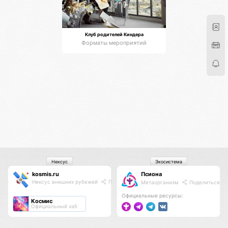
Клуб родителей Киндера
Форматы мероприятий
Нексус
Экосистема
kosmis.ru
Псиона
Нексус внешних рубежей
Поделиться
Метаорганизм
Поделиться
Официальные ресурсы:
Космис
Официальный хаб