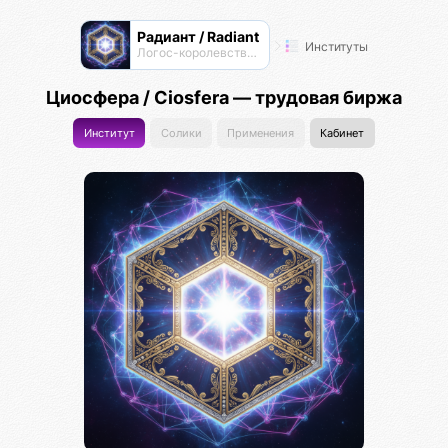
Радиант / Radiant
Институты
Логос-королевство циоков
Циосфера / Ciosfera — трудовая биржа
Институт
Солики
Применения
Кабинет