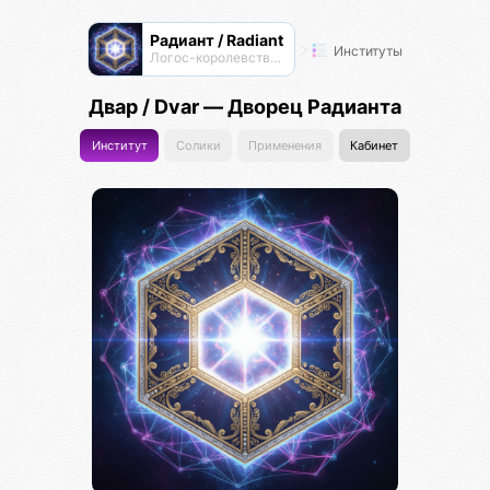
Радиант / Radiant
Институты
Логос-королевство циоков
Двар / Dvar — Дворец Радианта
Институт
Солики
Применения
Кабинет