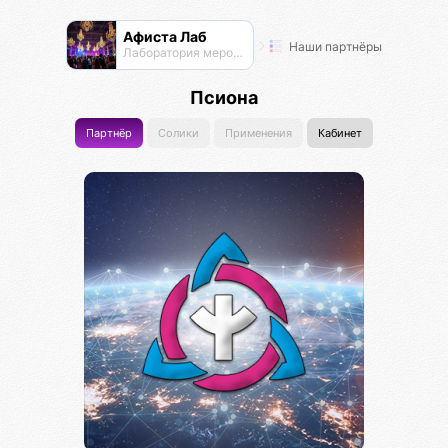
Афиста Лаб
Наши партнёры
Лаборатория мероприятий
Псиона
Партнёр
Солики
Применения
Кабинет