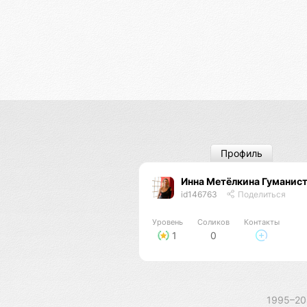
Профиль
Инна Метёлкина Гуманист
id146763
Поделиться
Уровень
Соликов
Контакты
1
0
1995–2