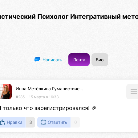
стический Психолог Интегративный мето
Лента
Био
Написать
Инна Метёлкина Гуманистический Психолог Интегративный метод🕊️специалист по психосоматике
#285
15 марта в 16:33
Я только что зарегистрировался! 🎉
Нравка
3
Ответить
0