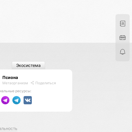
Экосистема
Псиона
Метаорганизм
Поделиться
иальные ресурсы:
альность