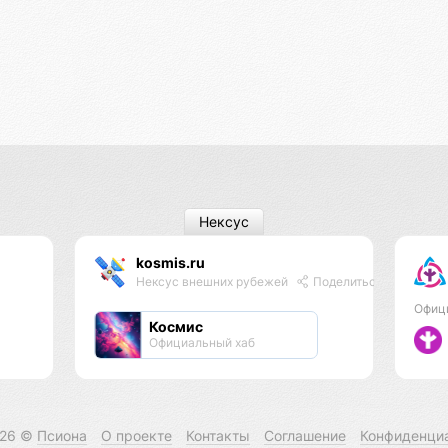
Нексус
kosmis.ru
Нексус внешних рубежей
Поделиться
Офиц
Космис
Официальный хаб
026 ©
Псиона
О проекте
Контакты
Соглашение
Конфиденци