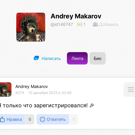
Andrey Makarov
@id146747
1
Добавить
Лента
Био
Написать
Andrey Makarov
#276
10 декабря 2025 в 20:46
Я только что зарегистрировался! 🎉
Нравка
6
Ответить
0