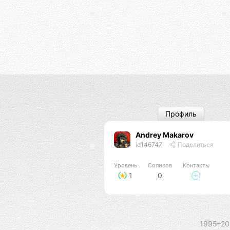
Профиль
Andrey Makarov
id146747
Поделиться
Уровень
Соликов
Контакты
1
0
1995–2