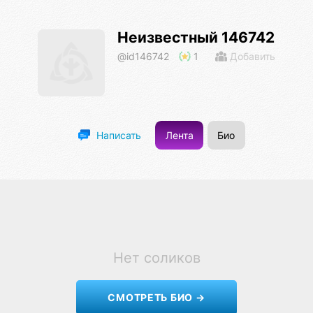
Неизвестный 146742
@id146742
1
Добавить
Лента
Био
Написать
Нет соликов
СМОТРЕТЬ БИО →