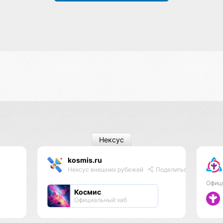
Нексус
kosmis.ru
Нексус внешних рубежей
Поделиться
Офиц
Космис
Официальный хаб