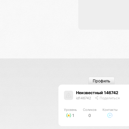
Профиль
Неизвестный 146742
id146742
Поделиться
Уровень
Соликов
Контакты
1
0