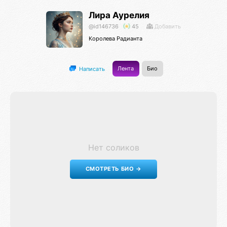
Лира Аурелия
@id146736
45
Добавить
Королева Радианта
Лента
Био
Написать
Нет соликов
СМОТРЕТЬ БИО →