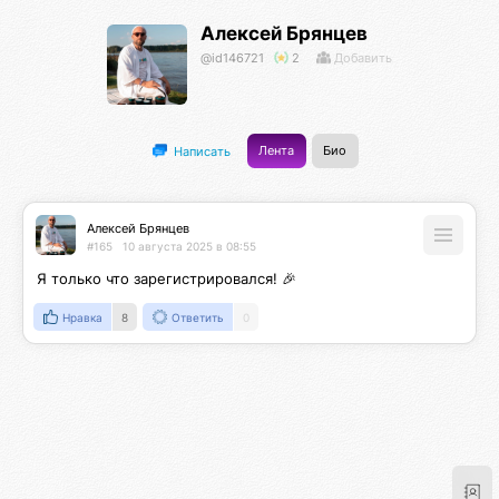
Алексей Брянцев
@id146721
2
Добавить
Лента
Био
Написать
Алексей Брянцев
#165
10 августа 2025 в 08:55
Я только что зарегистрировался! 🎉
Нравка
8
Ответить
0