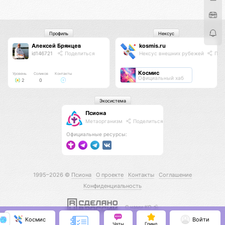
Профиль
Нексус
Алексей Брянцев
kosmis.ru
id146721
Поделиться
Нексус внешних рубежей
Под
Космис
Уровень
Соликов
Контакты
Официальный хаб
2
0
Экосистема
Псиона
Метаорганизм
Поделиться
Официальные ресурсы:
1995–2026 ©
Псиона
О проекте
Контакты
Соглашение
Конфиденциальность
С нами КО 🕉️
Космис
Войти
Чаты
Гринд