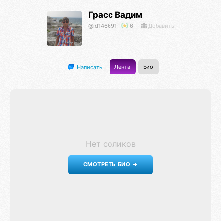
Грасс Вадим
@id146691
6
Добавить
Лента
Био
Написать
Нет соликов
СМОТРЕТЬ БИО →