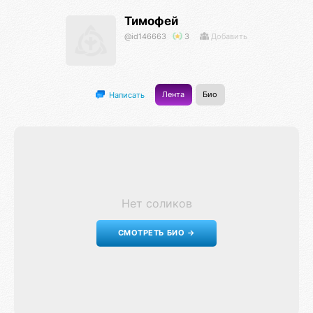
Тимофей
@id146663
3
Добавить
Лента
Био
Написать
Нет соликов
СМОТРЕТЬ БИО →