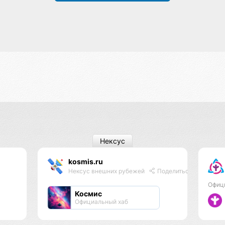
Нексус
kosmis.ru
Нексус внешних рубежей
Поделиться
Офиц
Космис
Официальный хаб