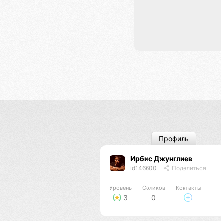
Профиль
Ирбис Джунглиев
id146600
Поделиться
Уровень
Соликов
Контакты
3
0