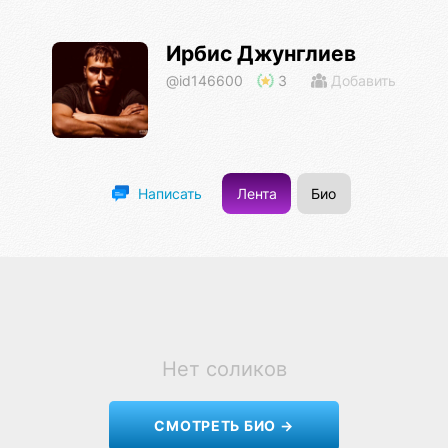
Ирбис Джунглиев
@id146600
3
Добавить
Лента
Био
Написать
Нет соликов
СМОТРЕТЬ БИО →