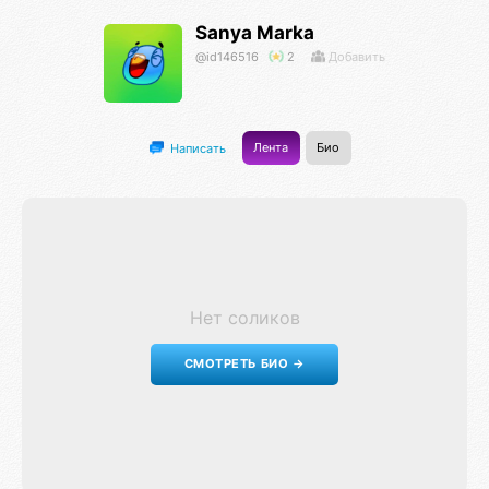
Sanya Marka
@id146516
2
Добавить
Лента
Био
Написать
Нет соликов
СМОТРЕТЬ БИО →