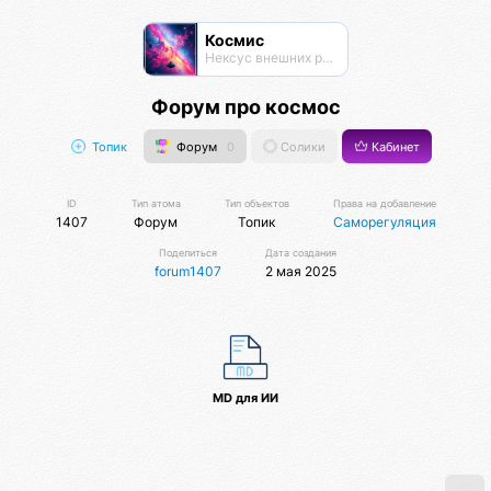
Космис
Нексус внешних рубежей
Форум про космос
Топик
Форум
0
Солики
Кабинет
ID
Тип атома
Тип объектов
Права на добавление
1407
Форум
Топик
Саморегуляция
Поделиться
Дата создания
forum1407
2 мая 2025
MD для ИИ