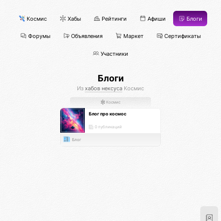
Космис
Хабы
Рейтинги
Афиши
Блоги
Форумы
Объявления
Маркет
Сертификаты
Участники
Блоги
Из
хабов нексуса
Космис
Космис
Блог про космос
0 публикаций
Блог