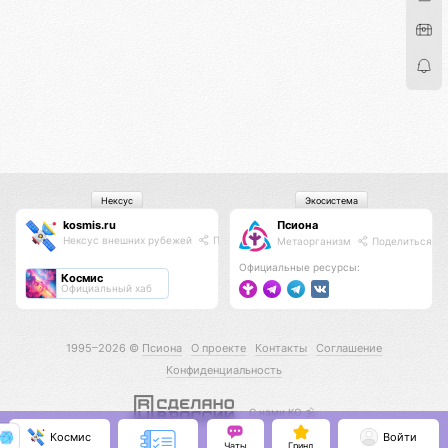
Нексус
Экосистема
kosmis.ru
Псиона
Нексус внешних рубежей
Поделиться
Метаорганизм
Поделиться
Официальные ресурсы:
Космис
Официальный хаб
1995–2026 ©
Псиона
О проекте
Контакты
Соглашение
Конфиденциальность
С нами КО 🕉️
Космис
Войти
Чаты
Гринд