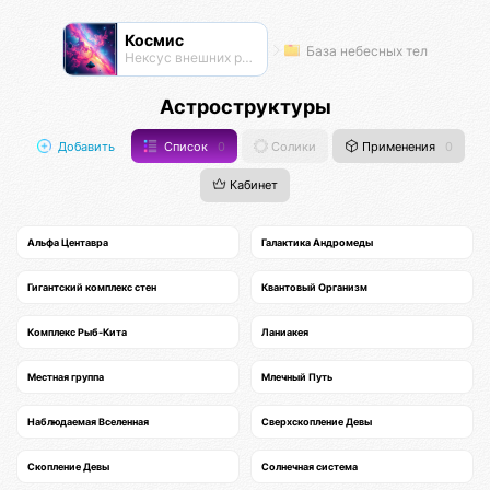
Космис
База небесных тел
Нексус внешних рубежей
Астроструктуры
Добавить
Список
0
Солики
Применения
0
Кабинет
Альфа Центавра
Галактика Андромеды
Гигантский комплекс стен
Квантовый Организм
Комплекс Рыб-Кита
Ланиакея
Местная группа
Млечный Путь
Наблюдаемая Вселенная
Сверхскопление Девы
Скопление Девы
Солнечная система