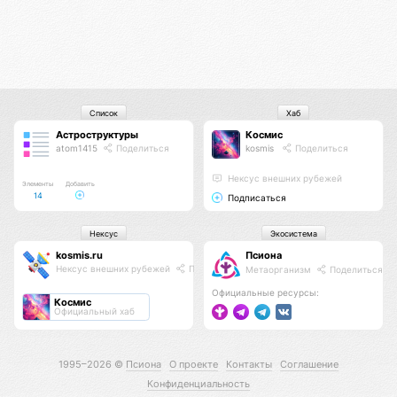
Список
Хаб
Астроструктуры
Космис
atom1415
Поделиться
kosmis
Поделиться
Нексус внешних рубежей
Элементы
Добавить
14
Подписаться
Нексус
Экосистема
kosmis.ru
Псиона
Нексус внешних рубежей
Поделиться
Метаорганизм
Поделиться
Официальные ресурсы:
Космис
Официальный хаб
1995–2026 ©
Псиона
О проекте
Контакты
Соглашение
Конфиденциальность