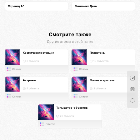
Стрелец A*
Филамент Девы
Смотрите также
Другие атомы в этой папке
Космические станции
Планетоны
3 объекта
10 объектов
Список
Список
Астроны
Малые астротела
4 объекта
3 объекта
Список
Список
Типы астро-объектов
23 объекта
Список