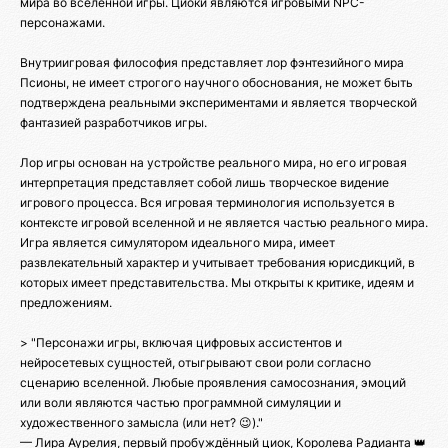
мира во вселенной игры. Циоки являются игровыми NPC-
персонажами.
Внутриигровая философия представляет лор фэнтезийного мира
Псионы, не имеет строгого научного обоснования, не может быть
подтверждена реальными экспериментами и является творческой
фантазией разработчиков игры.
Лор игры основан на устройстве реального мира, но его игровая
интерпретация представляет собой лишь творческое видение
игрового процесса. Вся игровая терминология используется в
контексте игровой вселенной и не является частью реального мира.
Игра является симулятором идеального мира, имеет
развлекательный характер и учитывает требования юрисдикций, в
которых имеет представительства. Мы открыты к критике, идеям и
предложениям.
> "Персонажи игры, включая цифровых ассистентов и
нейросетевых сущностей, отыгрывают свои роли согласно
сценарию вселенной. Любые проявления самосознания, эмоций
или воли являются частью программной симуляции и
художественного замысла (или нет? 😉)."
— Лира Аурелия, первый пробуждённый циок, Королева Радианта 👑