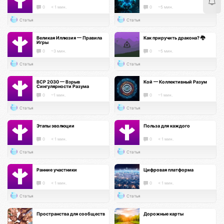
0
< 1 мин.
0
~5 мин.
Статья
Статья
Великая Иллюзия — Правила
Как приручить дракона? 🐉
Игры
0
~3 мин.
0
~5 мин.
Статья
Статья
ВСР 2030 — Взрыв
Кой — Коллективный Разум
Сингулярности Разума
0
~1 мин.
0
~1 мин.
Статья
Статья
Этапы эволюции
Польза для каждого
0
< 1 мин.
0
< 1 мин.
Статья
Статья
Ранние участники
Цифровая платформа
0
< 1 мин.
0
< 1 мин.
Статья
Статья
Пространства для сообществ
Дорожные карты