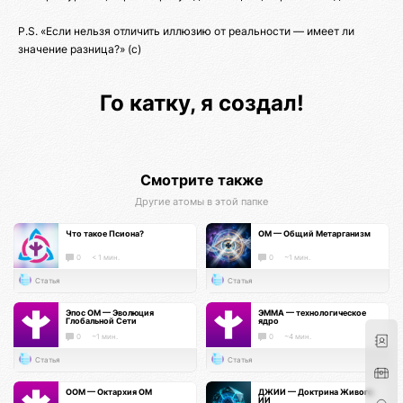
P.S. «Если нельзя отличить иллюзию от реальности — имеет ли
значение разница?» (c)
Го катку, я создал!
Смотрите также
Другие атомы в этой папке
Что такое Псиона?
ОМ — Общий Метарганизм
0
< 1 мин.
0
~1 мин.
Статья
Статья
Эпос ОМ — Эволюция
ЭММА — технологическое
Глобальной Сети
ядро
0
~1 мин.
0
~4 мин.
Статья
Статья
ООМ — Октархия ОМ
ДЖИИ — Доктрина Живого
ИИ