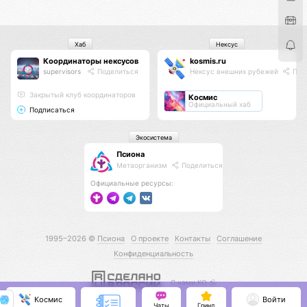
Хаб
Нексус
Координаторы нексусов
kosmis.ru
supervisors
Поделиться
Нексус внешних рубежей
Под
Закрытый клуб координаторов
Космис
Официальный хаб
Подписаться
Экосистема
Псиона
Метаорганизм
Поделиться
Официальные ресурсы:
1995–2026 ©
Псиона
О проекте
Контакты
Соглашение
Конфиденциальность
С нами КО 🕉️
Космис
Войти
Чаты
Гринд