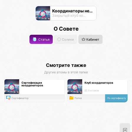
Координаторы нексусов
Закрытый клуб координаторов
О Совете
Статья
Солики
Кабинет
Смотрите также
Другие атомы в этой папке
Сертификация
Клуб координаторов
координаторов
0 атомов
Сертификатор
Папка
По сертификату