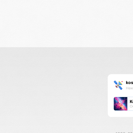
kos
Нек
К
О