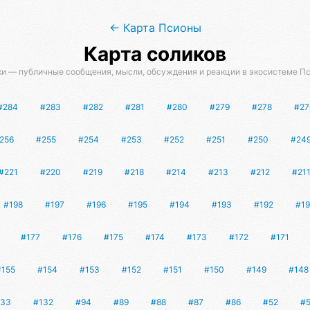
← Карта Псионы
Карта соликов
и — публичные сообщения, мысли, обсуждения и реакции в экосистеме П
#284
#283
#282
#281
#280
#279
#278
#27
256
#255
#254
#253
#252
#251
#250
#24
#221
#220
#219
#218
#214
#213
#212
#21
#198
#197
#196
#195
#194
#193
#192
#19
#177
#176
#175
#174
#173
#172
#171
#155
#154
#153
#152
#151
#150
#149
#148
133
#132
#94
#89
#88
#87
#86
#52
#5