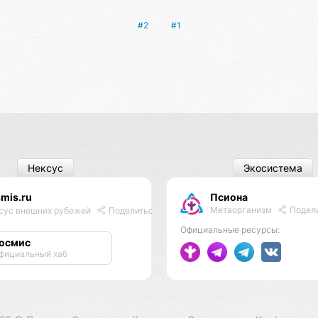
#2
#1
Нексус
Экосистема
mis.ru
Псиона
Метаорганизм
Подел
сус внешних рубежей
Поделиться
Официальные ресурсы:
осмис
фициальный хаб