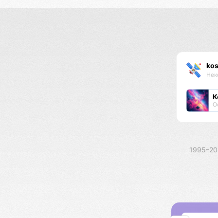
kos
Нек
К
О
1995–2