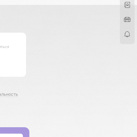
иться
альность