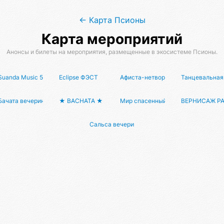
← Карта Псионы
Карта мероприятий
Анонсы и билеты на мероприятия, размещенные в экосистеме Псионы.
РБАТ ХОЛЛ
 МамаПати и Мамадо в Москве 2025
Suanda Music 500 "NEW REALITY"
Eclipse ФЭСТ
Афиста-нетворкинг #1
Танцевальная 
Бачата вечеринка Тансалта
★ BACHATA ★ STARS ★ PARTY ★
Мир спасенный
ВЕРНИСАЖ РА
Сальса вечеринка Тансалта