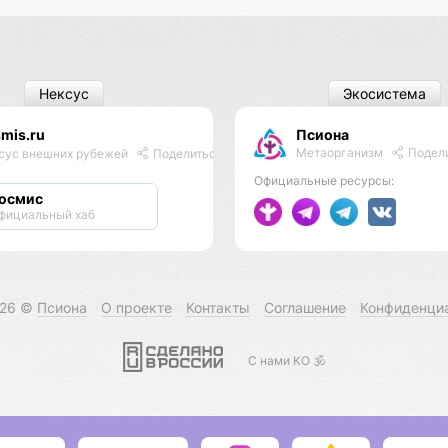
Нексус
Экосистема
mis.ru
Псиона
Метаорганизм
Подел
сус внешних рубежей
Поделиться
Официальные ресурсы:
осмис
фициальный хаб
026 ©
Псиона
О проекте
Контакты
Соглашение
Конфиденци
С нами КО 🕉️