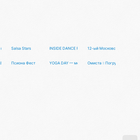
вечеринка на теплоходе Dance Ship trip
Salsa Stars
INSIDE DANCE FESTIVAL
12-ый Московский фестива
БОТ ХУДОЖНИКОВ НА ТЕМУ «МИРНЫЙ АТОМ»
Псиона Фест
YOGA DAY — международный день йоги в Росси
Омиста :: Погружение