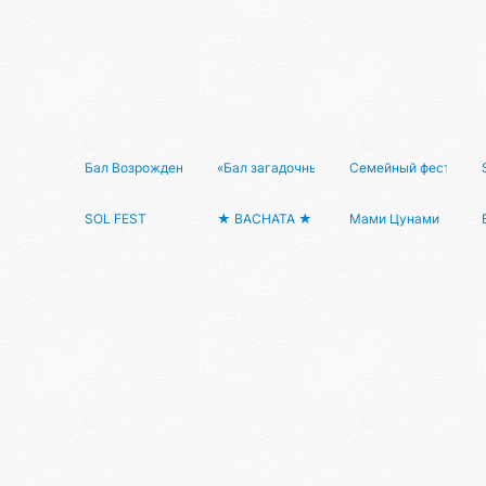
Бал Возрождение: расправь свои крылья!
«Бал загадочных существ» 3 ноября в А
Семейный фестиваль
SOL FEST
★ BACHATA ★ STARS ★ PARTY ★
Мами Цунами