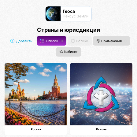
Геоса
Нексус Земли
Страны и юрисдикции
Добавить
Список
0
Солики
Применения
0
Кабинет
Россия
Псиона