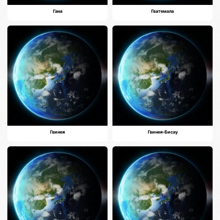
Гана
Гватемала
Гвинея
Гвинея-Бисау