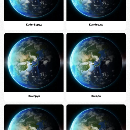
Кабо-Верде
Камбоджа
Камерун
Канада