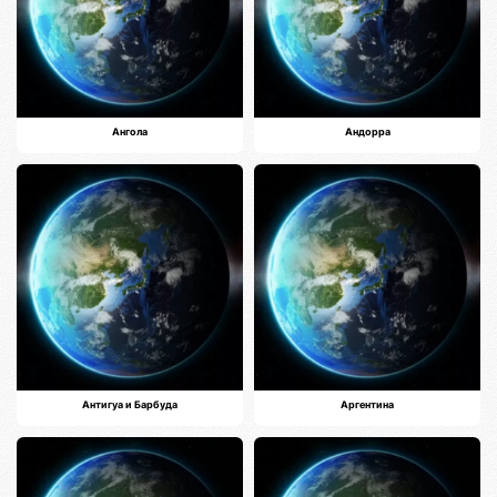
Ангола
Андорра
Антигуа и Барбуда
Аргентина