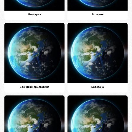
Болгария
Боливия
Босния и Герцеговина
Ботсвана