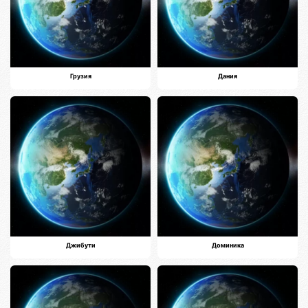
Грузия
Дания
Джибути
Доминика