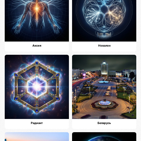
Аксия
Новалон
Радиант
Беларусь