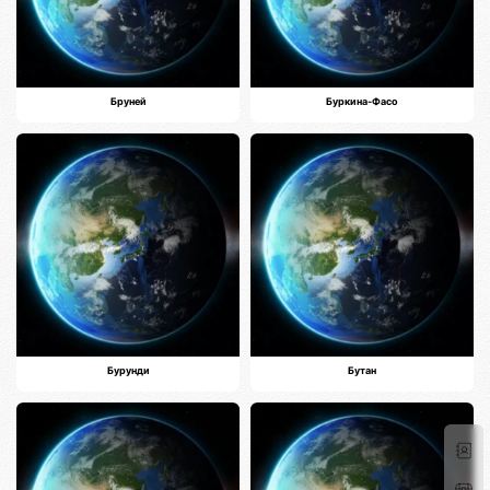
Бруней
Буркина-Фасо
Бурунди
Бутан