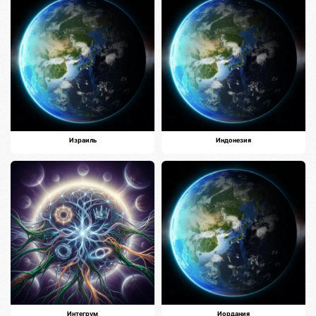
Израиль
Индонезия
Интегрум
Иордания