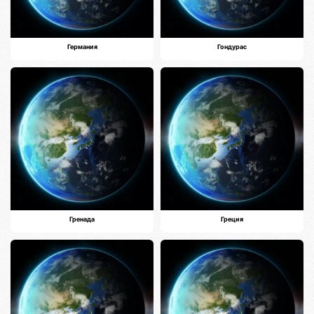
Германия
Гондурас
Гренада
Греция