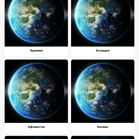
Армения
Асгардия
Афганистан
Багамы