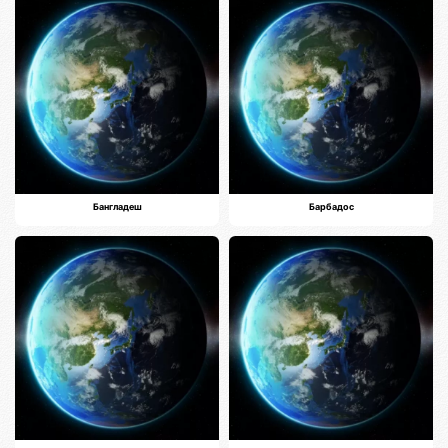
Бангладеш
Барбадос