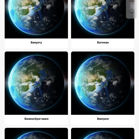
Вануату
Ватикан
Великобритания
Венгрия