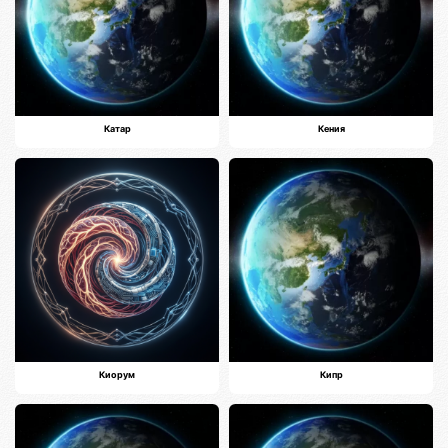
Катар
Кения
Киорум
Кипр