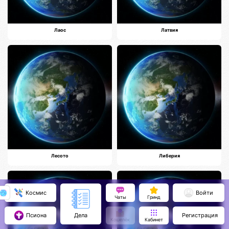
Лаос
Латвия
Лесото
Либерия
Космис
Войти
Чаты
Гринд
Псиона
Регистрация
Дела
Кошелёк
Кабинет