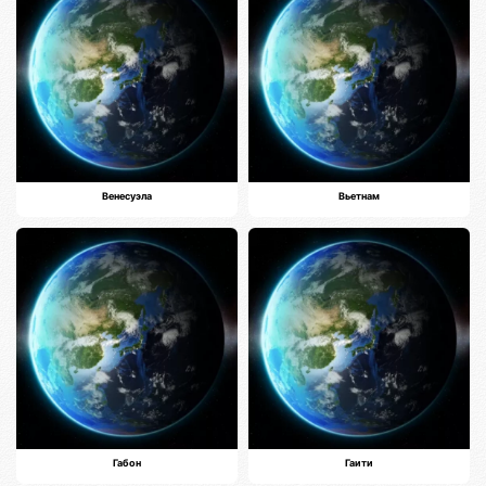
Венесуэла
Вьетнам
Габон
Гаити