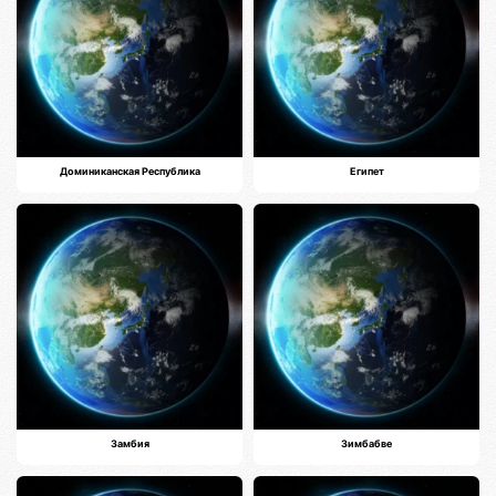
Доминиканская Республика
Египет
Замбия
Зимбабве