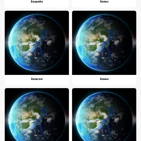
Бахрейн
Белиз
Бельгия
Бенин