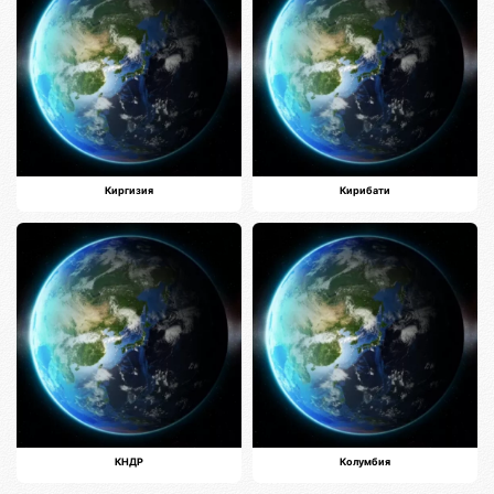
Киргизия
Кирибати
КНДР
Колумбия