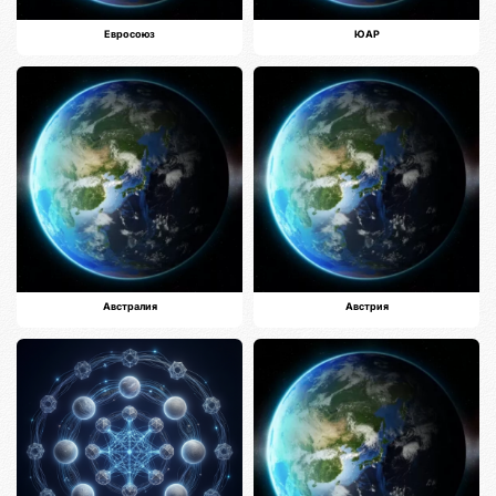
Евросоюз
ЮАР
Австралия
Австрия