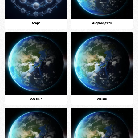
Агора
Азербайджан
Албания
Алжир