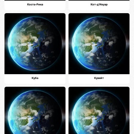
Коста-Рика
Кот-д’Ивуар
Куба
Кувейт