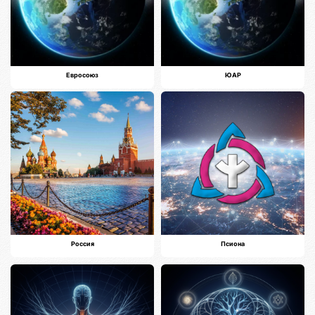
Евросоюз
ЮАР
Россия
Псиона