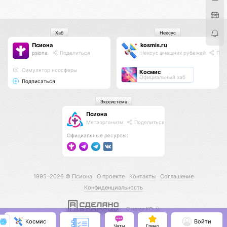
Хаб
Нексус
Псиона
kosmis.ru
psiona
Поделиться
Нексус внешних рубежей
Под
Cимулятор ноосферы
Космис
Официальный хаб
Подписаться
Экосистема
Псиона
Метаорганизм
Поделиться
Официальные ресурсы:
1995–2026 ©
Псиона
О проекте
Контакты
Соглашение
Конфиденциальность
С нами КО 🕉️
Космис
Войти
Чаты
Гринд