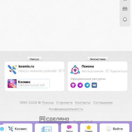
Нексус
Экосистема
kosmis.ru
Псиона
Нексус внешних рубежей
Поделиться
Метаорганизм
Поделиться
Официальные ресурсы:
Космис
Официальный хаб
1995–2026 ©
Псиона
О проекте
Контакты
Соглашение
Конфиденциальность
С нами КО 🕉️
Космис
Войти
Чаты
Гринд